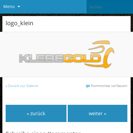
Menü
logo_klein
«
Zurück zur Galerie
Kommentar verfassen
« zurück
weiter »