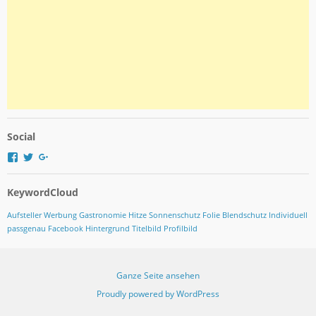
Social
P
P
P
r
r
r
o
o
o
KeywordCloud
f
f
f
i
i
i
l
l
l
Aufsteller Werbung Gastronomie
Hitze Sonnenschutz Folie Blendschutz
Individuell
v
v
v
passgenau Facebook Hintergrund Titelbild Profilbild
o
o
o
n
n
n
K
K
K
l
l
l
Ganze Seite ansehen
e
e
e
b
b
b
Proudly powered by WordPress
e
e
e
g
g
g