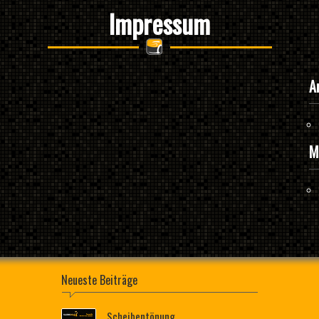
Impressum
A
M
Neueste Beiträge
Scheibentönung